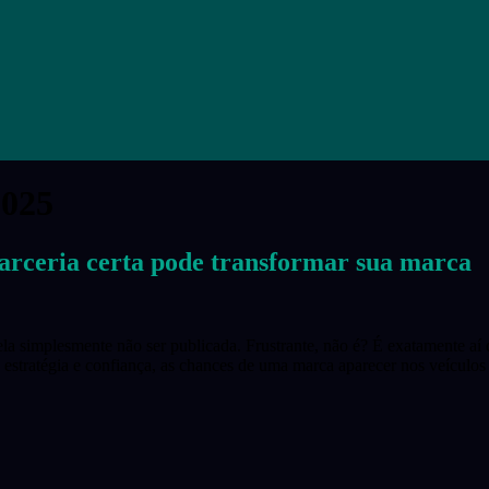
2025
 parceria certa pode transformar sua marca
la simplesmente não ser publicada. Frustrante, não é? É exatamente aí qu
 estratégia e confiança, as chances de uma marca aparecer nos veículos