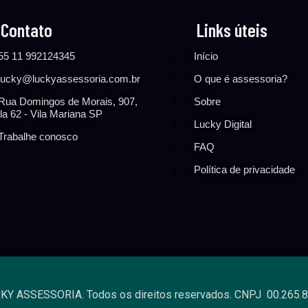
Contato
Links úteis
55 11 992124345
Início
lucky@luckyassessoria.com.br
O que é assessoria?
Rua Domingos de Morais, 907,
Sobre
la 62 - Vila Mariana SP
Lucky Digital
Trabalhe conosco
FAQ
Política de privacidade
KY ASSESSORIA. Todos os direitos reservados. CNPJ 00.265.