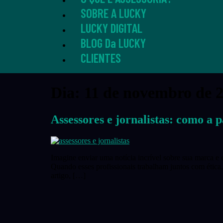
SOBRE A LUCKY
LUCKY DIGITAL
BLOG Da LUCKY
CLIENTES
Dia:
11 de novembro de 
Assessores e jornalistas: como a
Imagine enviar uma notícia incrível sobre sua marca e e
Quando esses profissionais trabalham juntos com ética,
artigo, […]