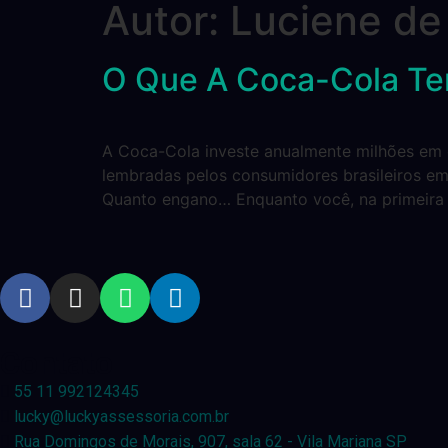
Autor:
Luciene de 
O Que A Coca-Cola Te
A Coca-Cola investe anualmente milhões em 
lembradas pelos consumidores brasileiros e
Quanto engano… Enquanto você, na primeira
Contato
55 11 992124345
lucky@luckyassessoria.com.br
Rua Domingos de Morais, 907, sala 62 - Vila Mariana SP