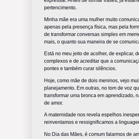
expressar. Antes de formar frases, já estam
pertencimento.
Minha mãe era uma mulher muito comunic
apenas pela presença física, mas pela forma 
de transformar conversas simples em memór
mais, o quanto sua maneira de se comuni
Está no meu jeito de acolher, de explicar, de
complexos e de acreditar que a comunicaçã
pontes e também curar silêncios.
Hoje, como mãe de dois meninos, vejo mui
planejamento. Em outras, no tom de voz qu
transformar uma bronca em aprendizado, n
de amor.
A maternidade nos revela espelhos inesper
reinventamos e ressignificamos a linguag
No Dia das Mães, é comum falarmos de amor