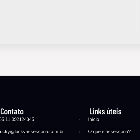
Contato
Links úteis
55 11 992124345
Início
lucky@luckyassessoria.com.br
O que é assessoria?