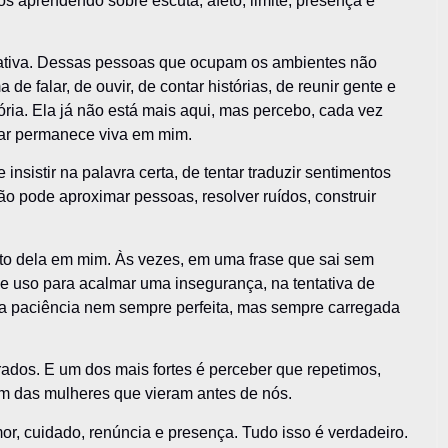
os aprendendo sobre escuta, afeto, limite, presença e
ativa. Dessas pessoas que ocupam os ambientes não
de falar, de ouvir, de contar histórias, de reunir gente e
ia. Ela já não está mais aqui, mas percebo, cada vez
car permanece viva em mim.
 insistir na palavra certa, de tentar traduzir sentimentos
o pode aproximar pessoas, resolver ruídos, construir
to dela em mim. Às vezes, em uma frase que sai sem
e uso para acalmar uma insegurança, na tentativa de
a paciência nem sempre perfeita, mas sempre carregada
ados. E um dos mais fortes é perceber que repetimos,
em das mulheres que vieram antes de nós.
, cuidado, renúncia e presença. Tudo isso é verdadeiro.